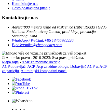
Kontaktirajte nas
Često postavljana pitanja
Kontaktirajte nas
Adresa:
800 metara južno od raskrsnice Hubei Roada i G206
National Roada, okrug Gaoxin, grad Linyi, provincija
Shandong, Kina
WhatsApp / WeChat:
+86 13455932220
E-pošta:
mike@chenggeacp.com
© Autorsko pravo - 2010-2023: Sva prava pridržana.
Mapa sajta
-
AMP za mobilne uređaje
ACP dobavljač
,
ACP
,
Acp za zidne obloge
,
Dobavljač ACP-a
,
ACP
za particiju
,
Aluminijski kompozitni panel
,