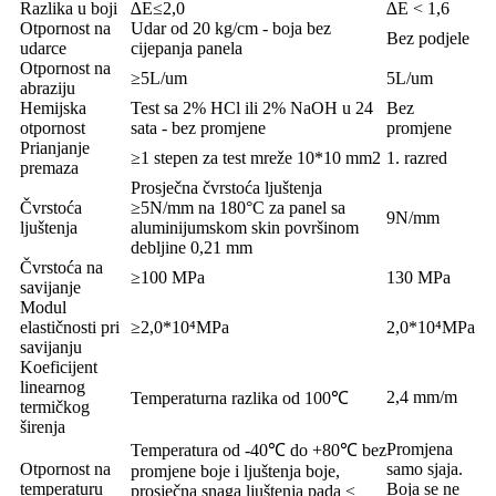
Razlika u boji
∆E≤2,0
∆E < 1,6
Otpornost na
Udar od 20 kg/cm - boja bez
Bez podjele
udarce
cijepanja panela
Otpornost na
≥5L/um
5L/um
abraziju
Hemijska
Test sa 2% HCl ili 2% NaOH u 24
Bez
otpornost
sata - bez promjene
promjene
Prianjanje
≥1 stepen za test mreže 10*10 mm2
1. razred
premaza
Prosječna čvrstoća ljuštenja
Čvrstoća
≥5N/mm na 180°C za panel sa
9N/mm
ljuštenja
aluminijumskom skin površinom
debljine 0,21 mm
Čvrstoća na
≥100 MPa
130 MPa
savijanje
Modul
elastičnosti pri
≥2,0*10⁴MPa
2,0*10⁴MPa
savijanju
Koeficijent
linearnog
2,4 mm/m
Temperaturna razlika od 100℃
termičkog
širenja
Promjena
Temperatura od -40℃ do +80℃ bez
Otpornost na
samo sjaja.
promjene boje i ljuštenja boje,
temperaturu
Boja se ne
prosječna snaga ljuštenja pada ≤