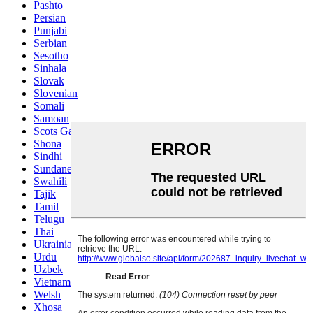
Pashto
Persian
Punjabi
Serbian
Sesotho
Sinhala
Slovak
Slovenian
Somali
Samoan
Scots Gaelic
Shona
Sindhi
Sundanese
Swahili
Tajik
Tamil
Telugu
Thai
Ukrainian
Urdu
Uzbek
Vietnamese
Welsh
Xhosa