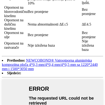
ljušti.
10%
Otpornost na
Bez
hlorovodoničnu
Bez promjene
promjene
kiselinu
Otpornost na
dušičnu
Nema abnormalnosti ΔE≤5
ΔE4.5
kiselinu
Otpornost na
Bez
Bez promjene
ulje
promjene
Nije
Otpornost na
Nije izložena baza
izložena
rastvarače
baza
Prethodno:
NEWCOBOND® Vatrootporna aluminijska
kompozitna ploča 4*0,3 mm/4*0,4 mm/4*0,5 mm sa 1220*2440
mm i 1500*3050 mm
Sljedeće: