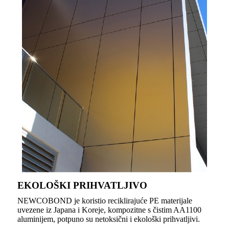
EKOLOŠKI PRIHVATLJIVO
NEWCOBOND je koristio reciklirajuće PE materijale
uvezene iz Japana i Koreje, kompozitne s čistim AA1100
aluminijem, potpuno su netoksični i ekološki prihvatljivi.