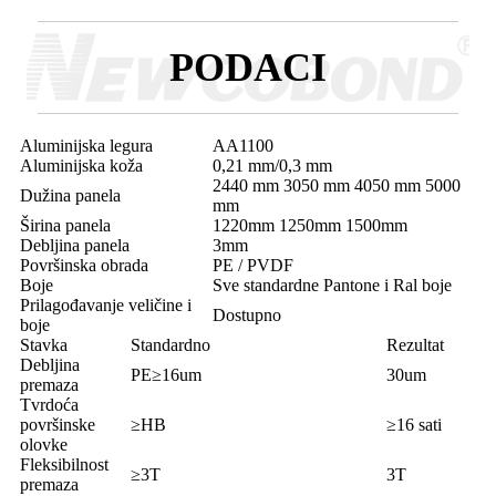
PODACI
Aluminijska legura
AA1100
Aluminijska koža
0,21 mm/0,3 mm
2440 mm 3050 mm 4050 mm 5000
Dužina panela
mm
Širina panela
1220mm 1250mm 1500mm
Debljina panela
3mm
Površinska obrada
PE / PVDF
Boje
Sve standardne Pantone i Ral boje
Prilagođavanje veličine i
Dostupno
boje
Stavka
Standardno
Rezultat
Debljina
PE≥16um
30um
premaza
Tvrdoća
površinske
≥HB
≥16 sati
olovke
Fleksibilnost
≥3T
3T
premaza