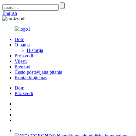
English
Dom
O nama
Historija
Proizvodi
Vijesti
Preuzmi
Često postavljana pitanja
Kontaktirajte nas
Dom
Proizvodi