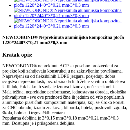
NEWCOBOND® Neprekinuta aluminijska kompozitna ploča
1220*2440*3*0,21 mm/3*0,3 mm
Kratak opis:
NEWCOBOND® neprekinuti ACP su posebno proizvedeni za
projekte koji zahtijevaju konstrukciju na zakrivljenim površinama.
Napravljeni su od fleksibilnih LDPE jezgara, posjeduju dobra
svojstva neprekinutosti, bez obzira da li ih želite saviti u oblik slova
U ili luk, čak i ako ih savijate iznova i iznova, neće se slomiti.
Mala težina, neprekidne performanse, jednostavna obrada, ekološka
prihvatljivost - sve ove prednosti čine ih jednim od vrlo popularnih
aluminijsko-plastičnih kompozitnih materijala, koji se široko koristi
za CNC obradu, izradu znakova, bilborda, hotela, poslovnih zgrada,
škola, bolnica i trgovačkih centara.
Popularna debljina je 3*0,15 mm/3*0,18 mm/3*0,21 mm/3*0,3
mm. Dostupna je i prilagođena debljina.