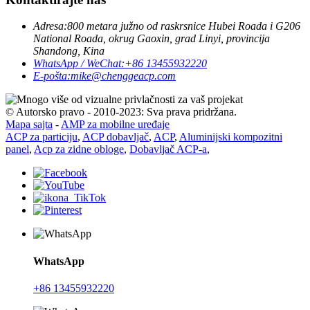
Adresa:
800 metara južno od raskrsnice Hubei Roada i G206
National Roada, okrug Gaoxin, grad Linyi, provincija
Shandong, Kina
WhatsApp / WeChat:
+86 13455932220
E-pošta:
mike@chenggeacp.com
© Autorsko pravo - 2010-2023: Sva prava pridržana.
Mapa sajta
-
AMP za mobilne uređaje
ACP za particiju
,
ACP dobavljač
,
ACP
,
Aluminijski kompozitni
panel
,
Acp za zidne obloge
,
Dobavljač ACP-a
,
WhatsApp
+86 13455932220