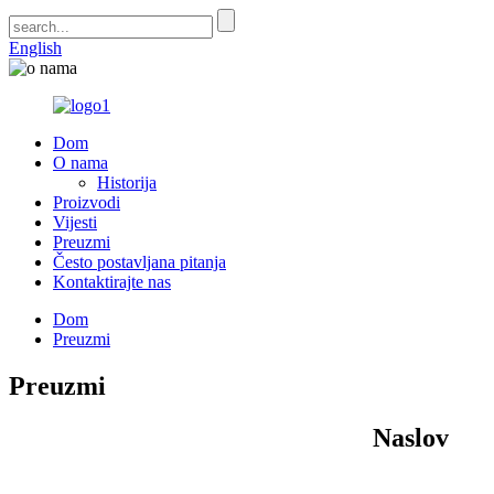
English
Dom
O nama
Historija
Proizvodi
Vijesti
Preuzmi
Često postavljana pitanja
Kontaktirajte nas
Dom
Preuzmi
Preuzmi
Naslov