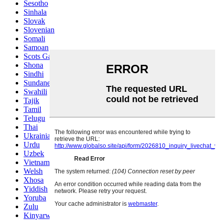
Sesotho
Sinhala
Slovak
Slovenian
Somali
Samoan
Scots Gaelic
Shona
Sindhi
Sundanese
Swahili
Tajik
Tamil
Telugu
Thai
Ukrainian
Urdu
Uzbek
Vietnamese
Welsh
Xhosa
Yiddish
Yoruba
Zulu
Kinyarwanda