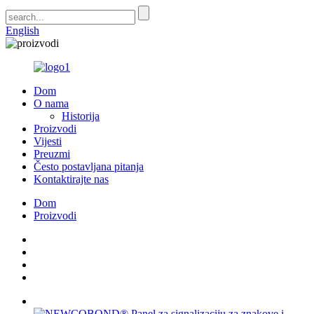
English
Dom
O nama
Historija
Proizvodi
Vijesti
Preuzmi
Često postavljana pitanja
Kontaktirajte nas
Dom
Proizvodi