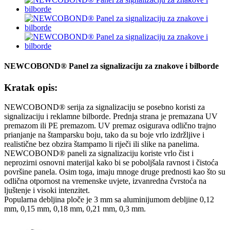
NEWCOBOND® Panel za signalizaciju za znakove i bilborde
Kratak opis:
NEWCOBOND® serija za signalizaciju se posebno koristi za
signalizaciju i reklamne bilborde. Prednja strana je premazana UV
premazom ili PE premazom. UV premaz osigurava odlično trajno
prianjanje na štamparsku boju, tako da su boje vrlo izdržljive i
realistične bez obzira štampamo li riječi ili slike na panelima.
NEWCOBOND® paneli za signalizaciju koriste vrlo čist i
neprozirni osnovni materijal kako bi se poboljšala ravnost i čistoća
površine panela. Osim toga, imaju mnoge druge prednosti kao što su
odlična otpornost na vremenske uvjete, izvanredna čvrstoća na
ljuštenje i visoki intenzitet.
Popularna debljina ploče je 3 mm sa aluminijumom debljine 0,12
mm, 0,15 mm, 0,18 mm, 0,21 mm, 0,3 mm.