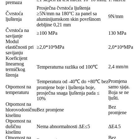
premaza
Prosječna čvrstoća ljuštenja
Čvrstoća
≥5N/mm na 180°C za panel sa
9N/mm
ljuštenja
aluminijumskom skin površinom
debljine 0,21 mm
Čvrstoća na
≥100 MPa
130 MPa
savijanje
Modul
elastičnosti pri
≥2,0*10⁴MPa
2,0*10⁴MPa
savijanju
Koeficijent
linearnog
2,4 mm/m
Temperaturna razlika od 100℃
termičkog
širenja
Promjena
Temperatura od -40℃ do +80℃ bez
Otpornost na
samo sjaja.
promjene boje i ljuštenja boje,
temperaturu
Boja se ne
prosječna snaga ljuštenja pada ≤
ljušti.
10%
Otpornost na
Bez
hlorovodoničnu
Bez promjene
promjene
kiselinu
Otpornost na
dušičnu
Nema abnormalnosti ΔE≤5
ΔE4.5
kiselinu
Otpornost na
Bez