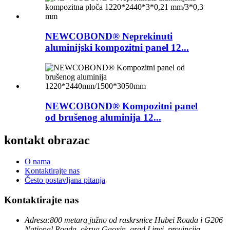
NEWCOBOND® Neprekinuti
aluminijski kompozitni panel 12...
NEWCOBOND® Kompozitni panel
od brušenog aluminija 12...
kontakt obrazac
O nama
Kontaktirajte nas
Često postavljana pitanja
Kontaktirajte nas
Adresa:
800 metara južno od raskrsnice Hubei Roada i G206
National Roada, okrug Gaoxin, grad Linyi, provincija