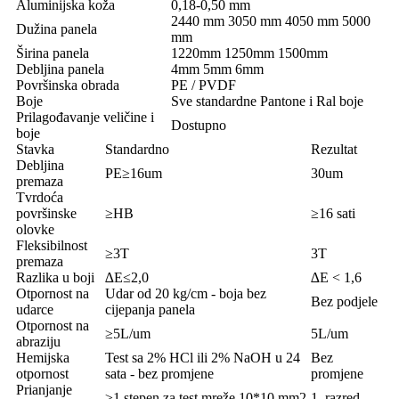
Aluminijska koža
0,18-0,50 mm
2440 mm 3050 mm 4050 mm 5000
Dužina panela
mm
Širina panela
1220mm 1250mm 1500mm
Debljina panela
4mm 5mm 6mm
Površinska obrada
PE / PVDF
Boje
Sve standardne Pantone i Ral boje
Prilagođavanje veličine i
Dostupno
boje
Stavka
Standardno
Rezultat
Debljina
PE≥16um
30um
premaza
Tvrdoća
površinske
≥HB
≥16 sati
olovke
Fleksibilnost
≥3T
3T
premaza
Razlika u boji
∆E≤2,0
∆E < 1,6
Otpornost na
Udar od 20 kg/cm - boja bez
Bez podjele
udarce
cijepanja panela
Otpornost na
≥5L/um
5L/um
abraziju
Hemijska
Test sa 2% HCl ili 2% NaOH u 24
Bez
otpornost
sata - bez promjene
promjene
Prianjanje
≥1 stepen za test mreže 10*10 mm2
1. razred