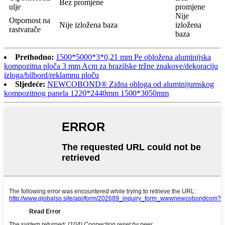
Bez promjene
ulje
promjene
Nije
Otpornost na
Nije izložena baza
izložena
rastvarače
baza
Prethodno:
1500*5000*3*0,21 mm Pe obložena aluminijska
kompozitna ploča 3 mm Acm za brazilske tržne znakove/dekoraciju
izloga/bilbord/reklamnu ploču
Sljedeće:
NEWCOBOND® Zidna obloga od aluminijumskog
kompozitnog panela 1220*2440mm 1500*3050mm