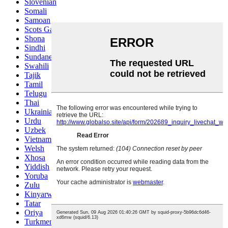
Slovenian
Somali
Samoan
Scots Gaelic
Shona
Sindhi
Sundanese
Swahili
Tajik
Tamil
Telugu
Thai
Ukrainian
Urdu
Uzbek
Vietnamese
Welsh
Xhosa
Yiddish
Yoruba
Zulu
Kinyarwanda
Tatar
Oriya
Turkmen