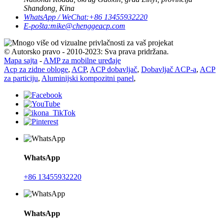
Shandong, Kina
WhatsApp / WeChat:
+86 13455932220
E-pošta:
mike@chenggeacp.com
© Autorsko pravo - 2010-2023: Sva prava pridržana.
Mapa sajta
-
AMP za mobilne uređaje
Acp za zidne obloge
,
ACP
,
ACP dobavljač
,
Dobavljač ACP-a
,
ACP
za particiju
,
Aluminijski kompozitni panel
,
WhatsApp
+86 13455932220
WhatsApp