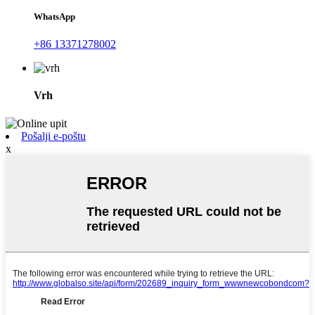
WhatsApp
+86 13371278002
Vrh
Pošalji e-poštu
x