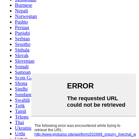
Burmese
Nepali
Norwegian
Pashto
Persian
Punjabi
Serbian
Sesotho
Sinhala
Slovak
Slovenian
Somali
Samoan
Scots Gaelic
Shona
Sindhi
Sundanese
Swahili
Tajik
Tamil
Telugu
Thai
Ukrainian
Urdu