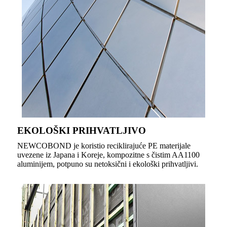
EKOLOŠKI PRIHVATLJIVO
NEWCOBOND je koristio reciklirajuće PE materijale
uvezene iz Japana i Koreje, kompozitne s čistim AA1100
aluminijem, potpuno su netoksični i ekološki prihvatljivi.