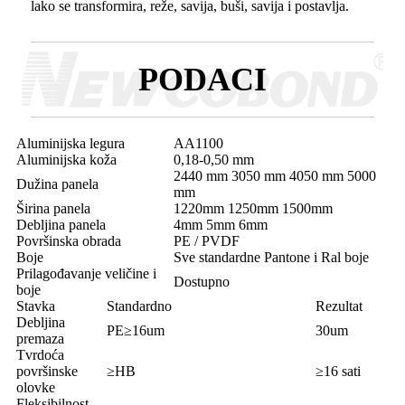
lako se transformira, reže, savija, buši, savija i postavlja.
PODACI
Aluminijska legura
AA1100
Aluminijska koža
0,18-0,50 mm
2440 mm 3050 mm 4050 mm 5000
Dužina panela
mm
Širina panela
1220mm 1250mm 1500mm
Debljina panela
4mm 5mm 6mm
Površinska obrada
PE / PVDF
Boje
Sve standardne Pantone i Ral boje
Prilagođavanje veličine i
Dostupno
boje
Stavka
Standardno
Rezultat
Debljina
PE≥16um
30um
premaza
Tvrdoća
površinske
≥HB
≥16 sati
olovke
Fleksibilnost