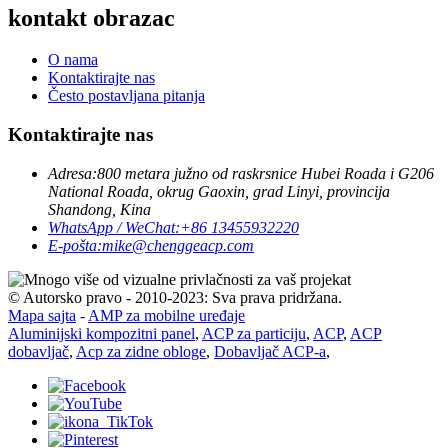
kontakt obrazac
O nama
Kontaktirajte nas
Često postavljana pitanja
Kontaktirajte nas
Adresa:
800 metara južno od raskrsnice Hubei Roada i G206
National Roada, okrug Gaoxin, grad Linyi, provincija
Shandong, Kina
WhatsApp / WeChat:
+86 13455932220
E-pošta:
mike@chenggeacp.com
© Autorsko pravo - 2010-2023: Sva prava pridržana.
Mapa sajta
-
AMP za mobilne uređaje
Aluminijski kompozitni panel
,
ACP za particiju
,
ACP
,
ACP
dobavljač
,
Acp za zidne obloge
,
Dobavljač ACP-a
,