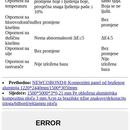
Otpornost na
samo sjaja.
promjene boje i ljuštenja boje,
temperaturu
Boja se ne
prosječna snaga ljuštenja pada ≤
ljušti.
10%
Otpornost na
Bez
hlorovodoničnu
Bez promjene
promjene
kiselinu
Otpornost na
dušičnu
Nema abnormalnosti ΔE≤5
ΔE4.5
kiselinu
Otpornost na
Bez
Bez promjene
ulje
promjene
Nije
Otpornost na
Nije izložena baza
izložena
rastvarače
baza
Prethodno:
NEWCOBOND® Kompozitni panel od brušenog
aluminija 1220*2440mm/1500*3050mm
Sljedeće:
1500*5000*3*0,21 mm Pe obložena aluminijska
kompozitna ploča 3 mm Acm za brazilske tržne znakove/dekoraciju
izloga/bilbord/reklamnu ploču