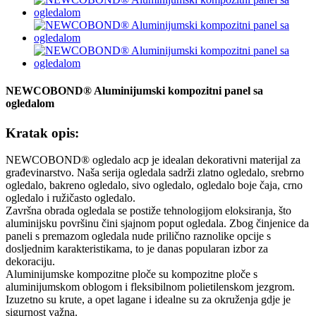
NEWCOBOND® Aluminijumski kompozitni panel sa
ogledalom
Kratak opis:
NEWCOBOND® ogledalo acp je idealan dekorativni materijal za
građevinarstvo. Naša serija ogledala sadrži zlatno ogledalo, srebrno
ogledalo, bakreno ogledalo, sivo ogledalo, ogledalo boje čaja, crno
ogledalo i ružičasto ogledalo.
Završna obrada ogledala se postiže tehnologijom eloksiranja, što
aluminijsku površinu čini sjajnom poput ogledala. Zbog činjenice da
paneli s premazom ogledala nude prilično raznolike opcije s
dosljednim karakteristikama, to je danas popularan izbor za
dekoraciju.
Aluminijumske kompozitne ploče su kompozitne ploče s
aluminijumskom oblogom i fleksibilnom polietilenskom jezgrom.
Izuzetno su krute, a opet lagane i idealne su za okruženja gdje je
sigurnost važna.