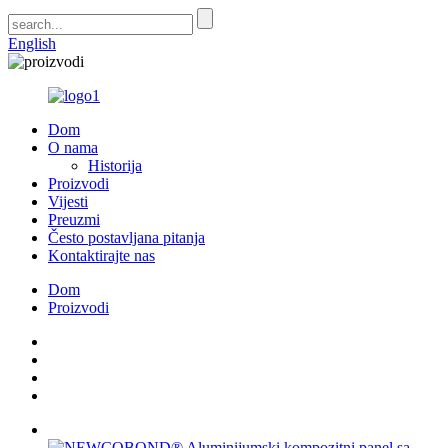
English
Dom
O nama
Historija
Proizvodi
Vijesti
Preuzmi
Često postavljana pitanja
Kontaktirajte nas
Dom
Proizvodi