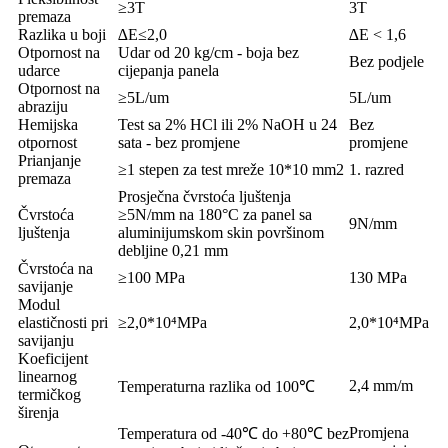
≥3T
3T
premaza
Razlika u boji
∆E≤2,0
∆E < 1,6
Otpornost na
Udar od 20 kg/cm - boja bez
Bez podjele
udarce
cijepanja panela
Otpornost na
≥5L/um
5L/um
abraziju
Hemijska
Test sa 2% HCl ili 2% NaOH u 24
Bez
otpornost
sata - bez promjene
promjene
Prianjanje
≥1 stepen za test mreže 10*10 mm2
1. razred
premaza
Prosječna čvrstoća ljuštenja
Čvrstoća
≥5N/mm na 180°C za panel sa
9N/mm
ljuštenja
aluminijumskom skin površinom
debljine 0,21 mm
Čvrstoća na
≥100 MPa
130 MPa
savijanje
Modul
elastičnosti pri
≥2,0*10⁴MPa
2,0*10⁴MPa
savijanju
Koeficijent
linearnog
2,4 mm/m
Temperaturna razlika od 100℃
termičkog
širenja
Promjena
Temperatura od -40℃ do +80℃ bez